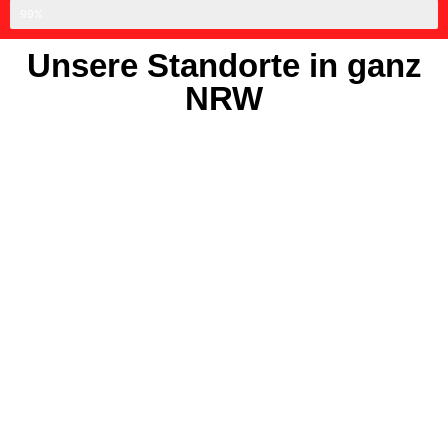
Professionell
99%
Unsere Standorte in ganz
NRW