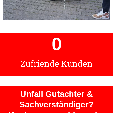
0
Zufriende Kunden
Unfall Gutachter &
Sachverständiger?