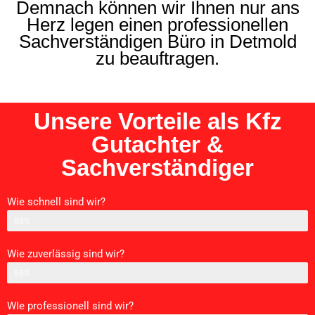
Demnach können wir Ihnen nur ans
Herz legen einen professionellen
Sachverständigen Büro in Detmold
zu beauftragen.
Unsere Vorteile als Kfz
Gutachter &
Sachverständiger
Wie schnell sind wir?
Schnelligkeit
99%
Wie zuverlässig sind wir?
Zurverlässigkeit
96%
WIe professionell sind wir?