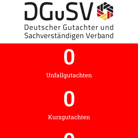
0
Unfallgutachten
0
Kurzgutachten