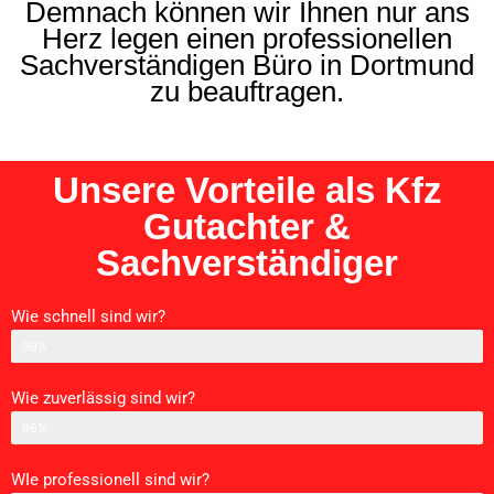
Demnach können wir Ihnen nur ans
Herz legen einen professionellen
Sachverständigen Büro in Dortmund
zu beauftragen.
Unsere Vorteile als Kfz
Gutachter &
Sachverständiger
Wie schnell sind wir?
Schnelligkeit
99%
Wie zuverlässig sind wir?
Zurverlässigkeit
96%
WIe professionell sind wir?