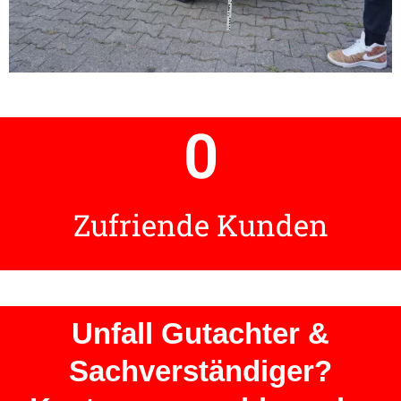
0
Zufriende Kunden
Unfall Gutachter &
Sachverständiger?