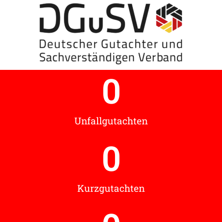
0
Unfallgutachten
0
Kurzgutachten