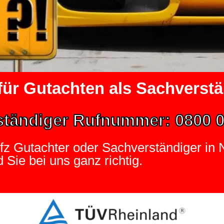
für Gutachten als Sachverst
ständiger Rufnummer: 0800 0
Kfz Gutachter oder Sachverständiger i
d Sie bei uns ganz richtig.