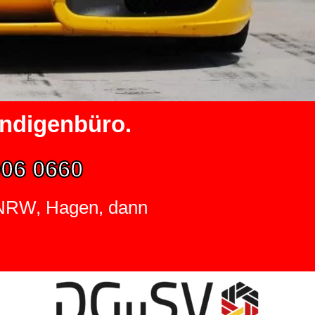
ändigenbüro.
06 0660
n NRW, Hagen, dann