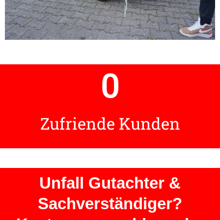
0
Zufriende Kunden
Unfall Gutachter &
Sachverständiger?