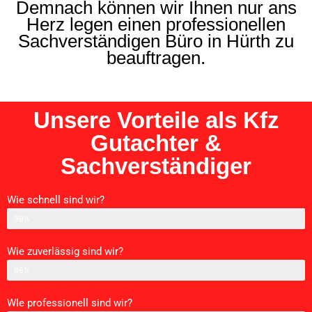
Demnach können wir Ihnen nur ans
Herz legen einen professionellen
Sachverständigen Büro in Hürth zu
beauftragen.
Unsere Vorteile als Kfz
Gutachter &
Sachverständiger
Wie schnell sind wir?
Schnelligkeit
99%
Wie zuverlässig sind wir?
Zurverlässigkeit
96%
WIe professionell sind wir?