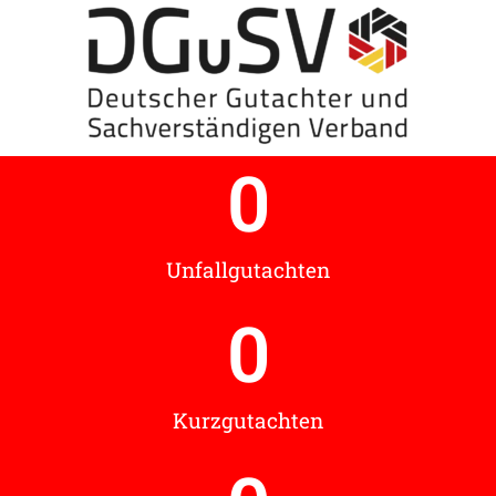
0
Unfallgutachten
0
Kurzgutachten