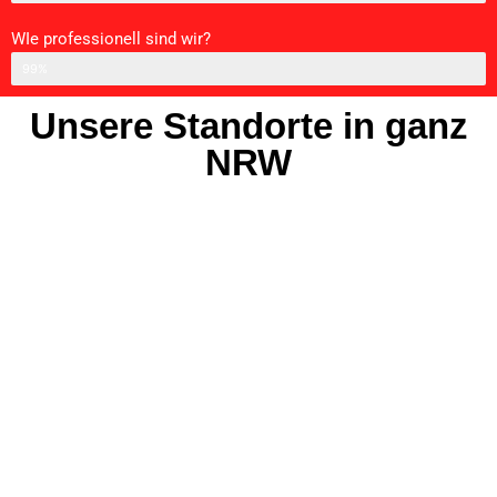
WIe professionell sind wir?
Professionell
99%
Unsere Standorte in ganz
NRW