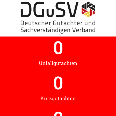
0
Unfallgutachten
0
Kurzgutachten