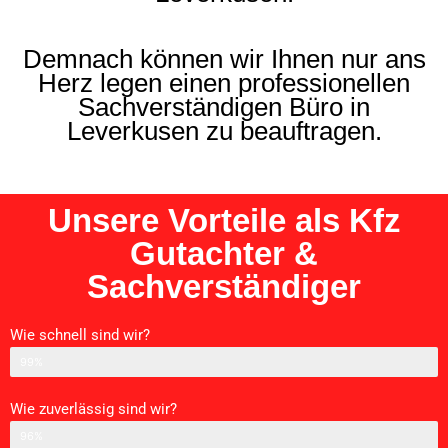
Demnach können wir Ihnen nur ans
Herz legen einen professionellen
Sachverständigen Büro in
Leverkusen zu beauftragen.
Unsere Vorteile als Kfz
Gutachter &
Sachverständiger
Wie schnell sind wir?
Schnelligkeit
99%
Wie zuverlässig sind wir?
Zurverlässigkeit
96%