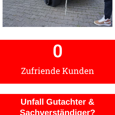
0
Zufriende Kunden
Unfall Gutachter &
Sachverständiger?