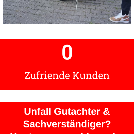
0
Zufriende Kunden
Unfall Gutachter &
Sachverständiger?