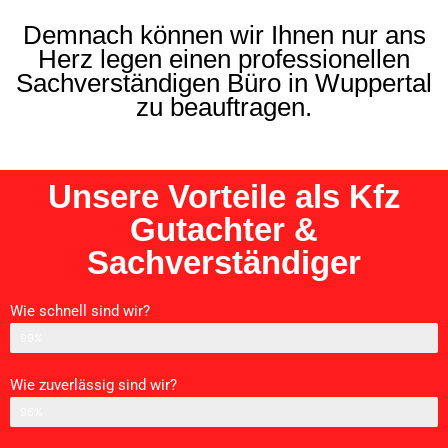
Demnach können wir Ihnen nur ans
Herz legen einen professionellen
Sachverständigen Büro in Wuppertal
zu beauftragen.
Unsere Vorteile als Kfz
Gutachter &
Sachverständiger
Wie schnell sind wir?
Schnelligkeit
99%
Wie zuverlässig sind wir?
Zurverlässigkeit
96%