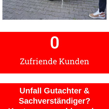
0
Zufriende Kunden
Unfall Gutachter &
Sachverständiger?