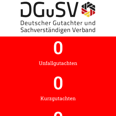
0
Unfallgutachten
0
Kurzgutachten